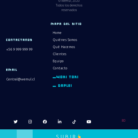
© Wemul, 2020
Todos los derechos
reservados
MAPA DEL SITIO
Home
Quiénes Somos
CONTACTANOS
Qué Hacemos
+56 9 999 999 99
Clientes
Equipo
Contacto
EMAIL
_WOKI TOKI
Central@wemul.cl
_ DAPLEI
BD
SUBIR