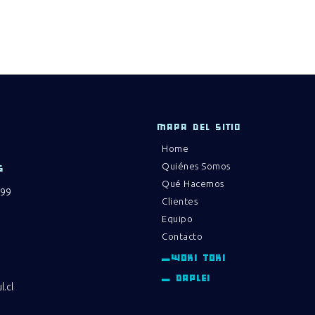
MAPA DEL SITIO
Home
Quiénes Somos
S
Qué Hacemos
 99
Clientes
Equipo
Contacto
_WOKI TOKI
_ DAPLEI
.cl