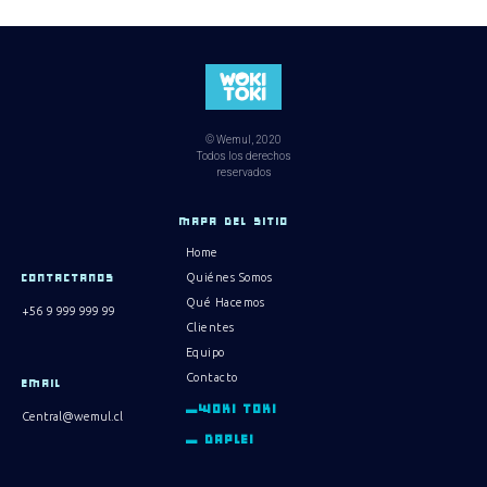
© Wemul, 2020
Todos los derechos
reservados
MAPA DEL SITIO
Home
Quiénes Somos
CONTACTANOS
Qué Hacemos
+56 9 999 999 99
Clientes
Equipo
Contacto
EMAIL
_WOKI TOKI
Central@wemul.cl
_ DAPLEI