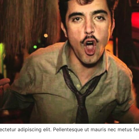
ctetur adipiscing elit. Pellentesque ut mauris nec metus feu