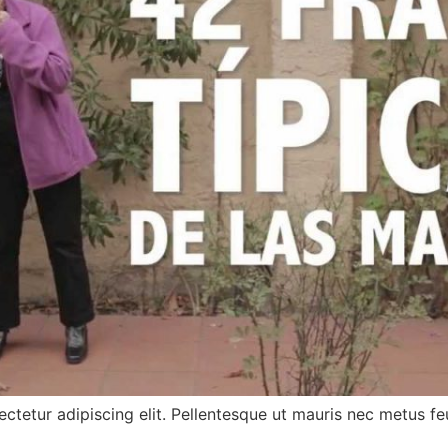
ctetur adipiscing elit. Pellentesque ut mauris nec metus feu