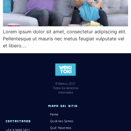
Lorem ipsum dolor sit amet, consectetur adipiscing elit.
Pellentesque ut mauris nec metus feugiat vulputate vel
et libero….
© Wemul, 2021
Todos los derechos
reservados
MAPA DEL SITIO
Home
Quiénes Somos
CONTACTANOS
Qué Hacemos
+56 9 9489 3421