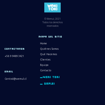
© Wemul, 2021
Todos los derechos
reservados
MAPA DEL SITIO
Home
Quiénes Somos
CONTACTANOS
Qué Hacemos
+56 9 9489 3421
Clientes
Equipo
Contacto
EMAIL
_WOKI TOKI
Central@wemul.cl
_ DAPLEI