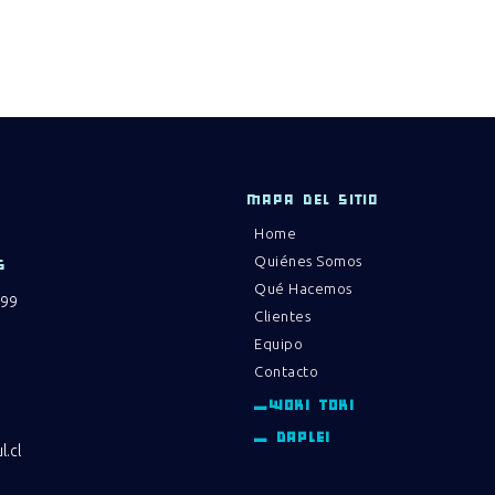
MAPA DEL SITIO
Home
Quiénes Somos
S
Qué Hacemos
 99
Clientes
Equipo
Contacto
_WOKI TOKI
_ DAPLEI
.cl