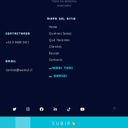
Todos los derechos
reservados
MAPA DEL SITIO
Home
Quiénes Somos
CONTACTANOS
Qué Hacemos
+56 9 9489 3421
Clientes
Equipo
Contacto
EMAIL
_WOKI TOKI
Central@wemul.cl
_ DAPLEI
BD
SUBIR