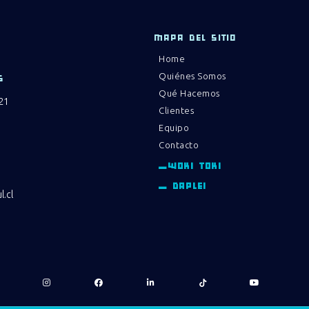
MAPA DEL SITIO
Home
Quiénes Somos
S
Qué Hacemos
21
Clientes
Equipo
Contacto
_WOKI TOKI
_ DAPLEI
.cl