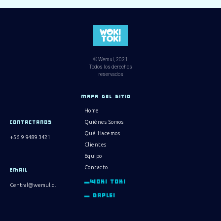
© Wemul, 2021
Todos los derechos
reservados
MAPA DEL SITIO
Home
Quiénes Somos
CONTACTANOS
Qué Hacemos
+56 9 9489 3421
Clientes
Equipo
Contacto
EMAIL
_WOKI TOKI
Central@wemul.cl
_ DAPLEI